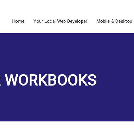
Home
Home
Your Local Web Developer
Mobile & Desktop 
Your Local Web Developer
Mobile & Desktop Repair
Contact Us
R WORKBOOKS